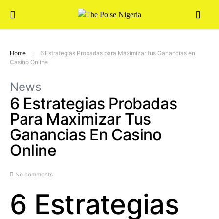
Home
6 Estrategias Probadas para Maximizar tus Ganancias en
Casino Online
News
6 Estrategias Probadas
Para Maximizar Tus
Ganancias En Casino
Online
No comments
6 Estrategias