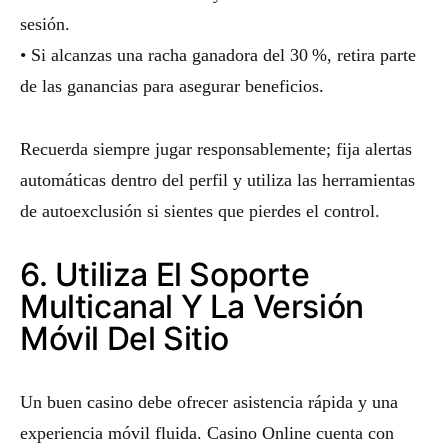
sesión.
• Si alcanzas una racha ganadora del 30 %, retira parte
de las ganancias para asegurar beneficios.
Recuerda siempre jugar responsablemente; fija alertas
automáticas dentro del perfil y utiliza las herramientas
de autoexclusión si sientes que pierdes el control.
6. Utiliza El Soporte
Multicanal Y La Versión
Móvil Del Sitio
Un buen casino debe ofrecer asistencia rápida y una
experiencia móvil fluida. Casino Online cuenta con