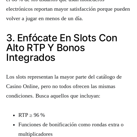
electrónicos reportan mayor satisfacción porque pueden
volver a jugar en menos de un día.
3. Enfócate En Slots Con
Alto RTP Y Bonos
Integrados
Los slots representan la mayor parte del catálogo de
Casino Online, pero no todos ofrecen las mismas
condiciones. Busca aquellos que incluyan:
RTP ≥ 96 %
Funciones de bonificación como rondas extra o
multiplicadores