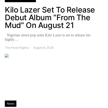
Kilo Lazer Set To Release
Debut Album “From The
Mud” On August 21
Nigerian street-pop artist Kilo Lazer is set to release his
highly…
The Poise Nigeria
August 8, 2026
News