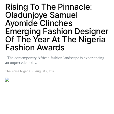
Rising To The Pinnacle:
Oladunjoye Samuel
Ayomide Clinches
Emerging Fashion Designer
Of The Year At The Nigeria
Fashion Awards
The contemporary African fashion landscape is experiencing
an unprecedented…
The Poise Nigeria
August 7, 2026