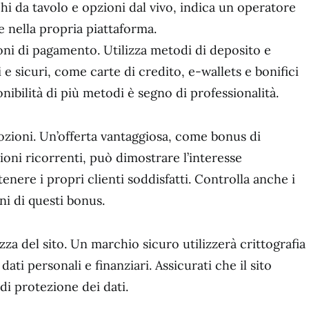
ochi da tavolo e opzioni dal vivo, indica un operatore
e nella propria piattaforma.
oni di pagamento. Utilizza metodi di deposito e
e sicuri, come carte di credito, e-wallets e bonifici
onibilità di più metodi è segno di professionalità.
ioni. Un’offerta vantaggiosa, come bonus di
ni ricorrenti, può dimostrare l’interesse
enere i propri clienti soddisfatti. Controlla anche i
ni di questi bonus.
ezza del sito. Un marchio sicuro utilizzerà crittografia
ati personali e finanziari. Assicurati che il sito
 di protezione dei dati.