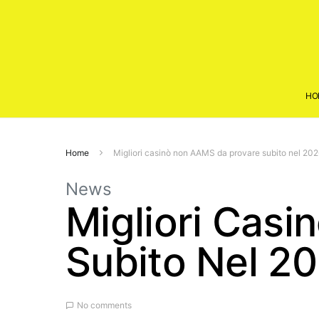
HO
Home
Migliori casinò non AAMS da provare subito nel 20
News
Migliori Cas
Subito Nel 2
No comments