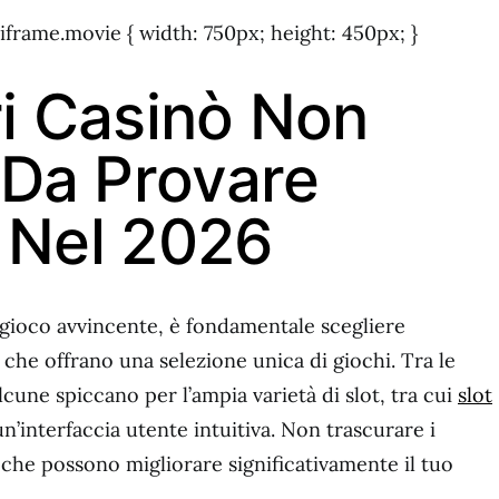
 iframe.movie { width: 750px; height: 450px; }
ri Casinò Non
Da Provare
 Nel 2026
 gioco avvincente, è fondamentale scegliere
i che offrano una selezione unica di giochi. Tra le
alcune spiccano per l’ampia varietà di slot, tra cui
slot
un’interfaccia utente intuitiva. Non trascurare i
che possono migliorare significativamente il tuo