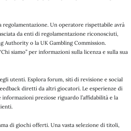
 la regolamentazione. Un operatore rispettabile avrà
lasciata da enti di regolamentazione riconosciuti,
g Authority o la UK Gambling Commission.
“Chi siamo” per informazioni sulla licenza e sulla sua
gli utenti. Esplora forum, siti di revisione e social
edback diretti da altri giocatori. Le esperienze di
 informazioni preziose riguardo l’affidabilità e la
ienti.
ma di giochi offerti. Una vasta selezione di titoli,