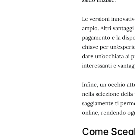
Le versioni innovativ
ampio. Altri vantaggi
pagamento e la dispon
chiave per un’esperie
dare un’occhiata ai 
interessanti e vantagg
Infine, un occhio att
nella selezione della
saggiamente ti perme
online, rendendo og
Come Scegl