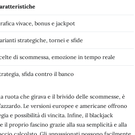
aratteristiche
rafica vivace, bonus e jackpot
arianti strategiche, tornei e sfide
celte di scommessa, emozione in tempo reale
trategia, sfida contro il banco
ua ruota che girava e il brivido delle scommesse, è
d’azzardo. Le versioni europee e americane offrono
tegia e possibilità di vincita. Infine, il blackjack
il proprio fascino grazie alla sua semplicità e alla
occio calcolato. Gli appassionati possono facilmente