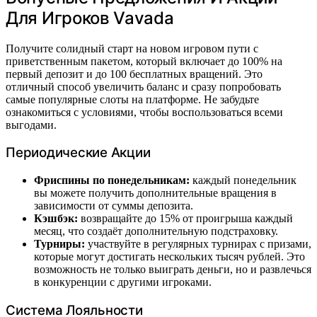
Для Игроков Vavada
Получите солидный старт на новом игровом пути с
приветственным пакетом, который включает до 100% на
первый депозит и до 100 бесплатных вращений. Это
отличный способ увеличить баланс и сразу попробовать
самые популярные слоты на платформе. Не забудьте
ознакомиться с условиями, чтобы воспользоваться всеми
выгодами.
Периодические Акции
Фриспины по понедельникам:
каждый понедельник
вы можете получить дополнительные вращения в
зависимости от суммы депозита.
Кэшбэк:
возвращайте до 15% от проигрыша каждый
месяц, что создаёт дополнительную подстраховку.
Турниры:
участвуйте в регулярных турнирах с призами,
которые могут достигать нескольких тысяч рублей. Это
возможность не только выиграть деньги, но и развлечься
в конкуренции с другими игроками.
Система Лояльности