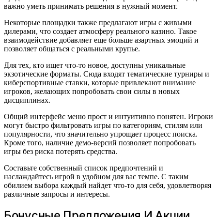
важно уметь принимать решения в нужный момент.
Некоторые площадки также предлагают игры с живыми
дилерами, что создает атмосферу реального казино. Такое
взаимодействие добавляет еще больше азартных эмоций и
позволяет общаться с реальными крупье.
Для тех, кто ищет что-то новое, доступны уникальные
экзотические форматы. Сюда входят тематические турниры и
киберспортивные ставки, которые привлекают внимание
игроков, желающих попробовать свои силы в новых
дисциплинах.
Общий интерфейс меню прост и интуитивно понятен. Игроки
могут быстро фильтровать игры по категориям, стилям или
популярности, что значительно упрощает процесс поиска.
Кроме того, наличие демо-версий позволяет попробовать
игры без риска потерять средства.
Составьте собственный список предпочтений и
наслаждайтесь игрой в удобном для вас темпе. С таким
обилием выбора каждый найдет что-то для себя, удовлетворяя
различные запросы и интересы.
Бонусные Предложения И Акции