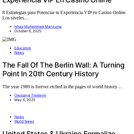
8 Estrategias para Potenciar tu Experiencia VIP en Casino Online
Los niveles…
Ishaq Muhammad Manzuma
October 6, 2025
Education
News
The Fall Of The Berlin Wall: A Turning
Point In 20th Century History
The year 1989 is forever etched in the pages of world history…
Owojaiye Timileyin
May 6, 2025
News
World News
United States & Ukraine Formalize