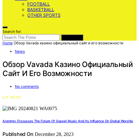
FOOTBALL
BASKETBALL
OTHER SPORTS
Search for:
SEARCH
Home
Обзор Vavada казино официальный сайт и его возможности
News
Обзор Vavada Казино Официальный
Сайт И Его Возможности
No comments
UP NEXT
Aremmic Discusses The Future Of Gospel Music And Its Influence On Global Worship
Published On
December 28, 2023