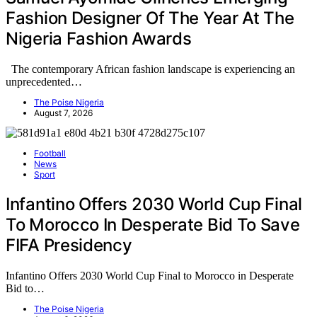
Fashion Designer Of The Year At The
Nigeria Fashion Awards
The contemporary African fashion landscape is experiencing an
unprecedented…
The Poise Nigeria
August 7, 2026
Football
News
Sport
Infantino Offers 2030 World Cup Final
To Morocco In Desperate Bid To Save
FIFA Presidency
Infantino Offers 2030 World Cup Final to Morocco in Desperate
Bid to…
The Poise Nigeria